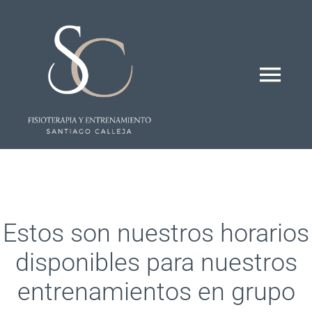
Saltar
al
contenido
Togg
Navi
Inicio
Quienes somos
Estos son nuestros horarios
Tratamientos
disponibles para nuestros
entrenamientos en grupo
Instalaciones