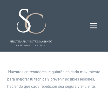
Saltar
al
contenido
Togg
Navi
Inicio
Quienes somos
Nuestros entrenadores te guiarán en cada movimiento
para mejorar tu técnica y prevenir posibles lesiones,
Tratamientos
haciendo que cada repetición sea segura y eficiente.
Instalaciones