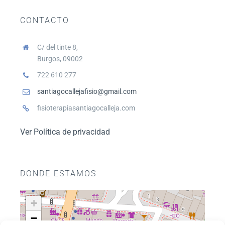
CONTACTO
C/ del tinte 8,
Burgos, 09002
722 610 277
santiagocallejafisio@gmail.com
fisioterapiasantiagocalleja.com
Ver Política de privacidad
DONDE ESTAMOS
+
−