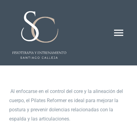
Saltar
al
contenido
Togg
Navi
Inicio
Quienes somos
A
l enfocarse en el control del core y la alineación del
cuerpo, el Pilates Reformer es ideal para mejorar la
Tratamientos
postura y prevenir dolencias relacionadas con la
espalda y las articulaciones.
Instalaciones