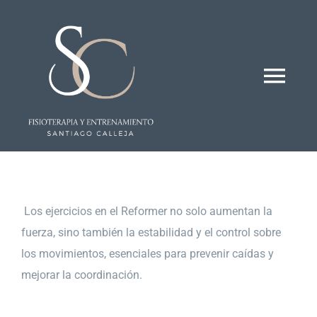
Saltar
al
contenido
Togg
Navi
Inicio
Quienes somos
Los ejercicios en el Reformer no solo aumentan la
fuerza, sino también la estabilidad y el control sobre
Tratamientos
los movimientos, esenciales para prevenir caídas y
mejorar la coordinación.
Instalaciones